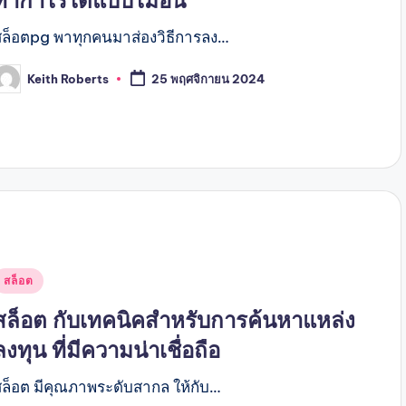
ทำกำไรได้แบบไม่อั้น
สล็อตpg พาทุกคนมาส่องวิธีการลง…
Keith Roberts
25 พฤศจิกายน 2024
osted
y
Posted
สล็อต
n
สล็อต กับเทคนิคสำหรับการค้นหาแหล่ง
ลงทุน ที่มีความน่าเชื่อถือ
สล็อต มีคุณภาพระดับสากล ให้กับ…