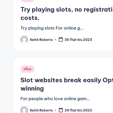
in
Try playing slots, no registrati
costs.
Try playing slots For online g…
Keith Roberts
30 กันยายน 2023
Posted
by
Posted
สล็อต
in
Slot websites break easily Op
winning
For people who love online gam…
Keith Roberts
29 กันยายน 2023
Posted