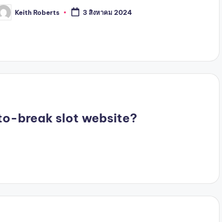
Keith Roberts
3 สิงหาคม 2024
osted
y
to-break slot website?