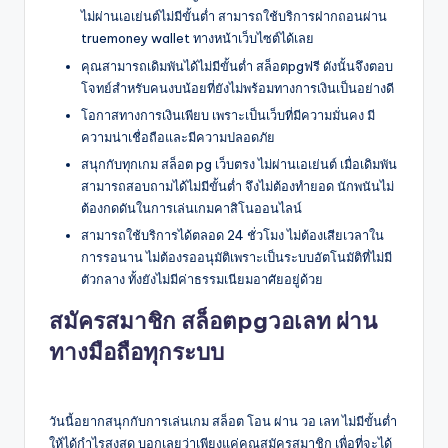
ไม่ผ่านเอเย่นต์ไม่มีขั้นต่ำ สามารถใช้บริการฝากถอนผ่าน
truemoney wallet ทางหน้าเว็บไซต์ได้เลย
คุณสามารถเดิมพันได้ไม่มีขั้นต่ำ สล็อตpgฟรี ดังนั้นจึงตอบ
โจทย์สำหรับคนงบน้อยที่ยังไม่พร้อมทางการเงินเป็นอย่างดี
โอกาสทางการเงินเพียบ เพราะเป็นเว็บที่มีความมั่นคง มี
ความน่าเชื่อถือและมีความปลอดภัย
สนุกกับทุกเกม สล็อต pg เว็บตรง ไม่ผ่านเอเย่นต์ เมื่อเดิมพัน
สามารถสอบถามได้ไม่มีขั้นต่ำ จึงไม่ต้องทำยอด นักพนันไม่
ต้องกดดันในการเล่นเกมคาสิโนออนไลน์
สามารถใช้บริการได้ตลอด 24 ชั่วโมง ไม่ต้องเสียเวลาใน
การรอนาน ไม่ต้องรออนุมัติเพราะเป็นระบบอัตโนมัติที่ไม่มี
ตัวกลาง ทั้งยังไม่มีค่าธรรมเนียมอาศัยอยู่ด้วย
สมัครสมาชิก สล็อตpgวอเลท ผ่าน
ทางมือถือทุกระบบ
วันนี้อยากสนุกกับการเล่นเกม สล็อต โอน ผ่าน วอ เลท ไม่มีขั้นต่ำ
ให้ได้กำไรสูงสุด บอกเลยว่าเพียงแค่คุณสมัครสมาชิก เพื่อที่จะได้