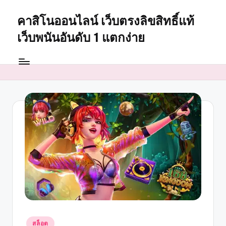
คาสิโนออนไลน์ เว็บตรงลิขสิทธิ์แท้
Skip
to
เว็บพนันอันดับ 1 แตกง่าย
content
Posted
สล็อต