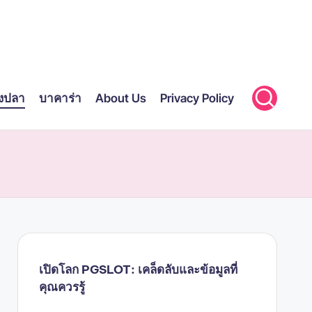
ิงปลา
บาคาร่า
About Us
Privacy Policy
เปิดโลก PGSLOT: เคล็ดลับและข้อมูลที่
คุณควรรู้