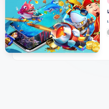
i
P
b