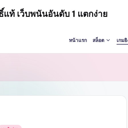
์แท้ เว็บพนันอันดับ 1 แตกง่าย
หน้าแรก
สล็อต
เกมย
Posted