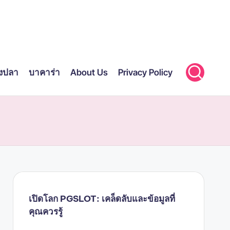
ิงปลา
บาคาร่า
About Us
Privacy Policy
เปิดโลก PGSLOT: เคล็ดลับและข้อมูลที่
คุณควรรู้