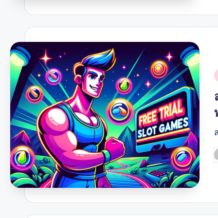
i
P
b