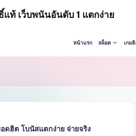
์แท้ เว็บพนันอันดับ 1 แตกง่าย
หน้าแรก
สล็อต
เกมย
อดฮิต โบนัสแตกง่าย จ่ายจริง