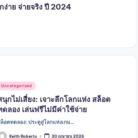
ง่าย จ่ายจริง ปี 2024
Posted
Uncategorized
n
สนุกไม่เสี่ยง: เจาะลึกโลกแห่ง สล็อต
ทดลอง เล่นฟรีไม่มีค่าใช้จ่าย
สล็อตทดลอง: ประตูสู่โลกแห่งเกม…
Keith Roberts
30 เมษายน 2026
osted