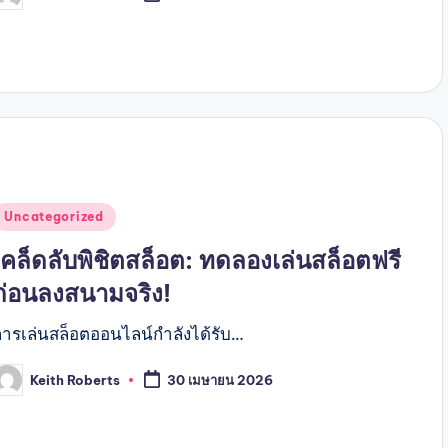
y
Posted
Uncategorized
n
เคล็ดลับพิชิตสล็อต: ทดลองเล่นสล็อตฟรี
ก่อนลงสนามจริง!
การเล่นสล็อตออนไลน์กำลังได้รับ…
Keith Roberts
30 เมษายน 2026
osted
y