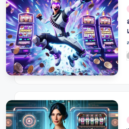
i
ส
P
b
i