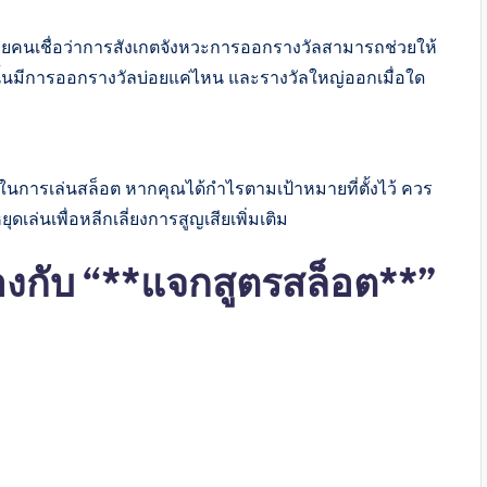
หลายคนเชื่อว่าการสังเกตจังหวะการออกรางวัลสามารถช่วยให้
้นมีการออกรางวัลบ่อยแค่ไหน และรางวัลใหญ่ออกเมื่อใด
ยิ่งในการเล่นสล็อต หากคุณได้กำไรตามเป้าหมายที่ตั้งไว้ ควร
เล่นเพื่อหลีกเลี่ยงการสูญเสียเพิ่มเติม
วข้องกับ “**แจกสูตรสล็อต**”