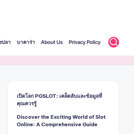
ิงปลา
บาคาร่า
About Us
Privacy Policy
เปิดโลก PGSLOT: เคล็ดลับและข้อมูลที่
คุณควรรู้
Discover the Exciting World of Slot
Online: A Comprehensive Guide