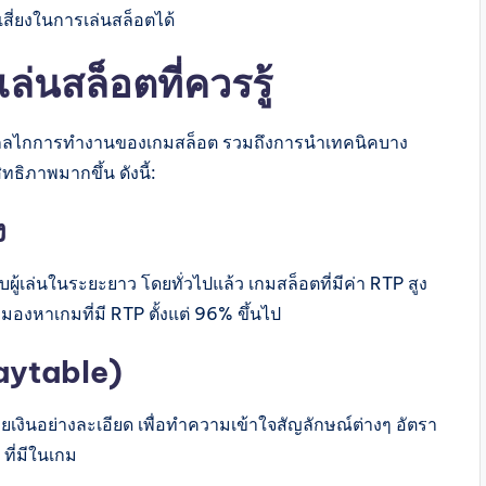
ี่ยงในการเล่นสล็อตได้
นสล็อตที่ควรรู้
าใจกลไกการทำงานของเกมสล็อต รวมถึงการนำเทคนิคบาง
ทธิภาพมากขึ้น ดังนี้:
ง
ผู้เล่นในระยะยาว โดยทั่วไปแล้ว เกมสล็อตที่มีค่า RTP สูง
องหาเกมที่มี RTP ตั้งแต่ 96% ขึ้นไป
Paytable)
ยเงินอย่างละเอียด เพื่อทำความเข้าใจสัญลักษณ์ต่างๆ อัตรา
ที่มีในเกม