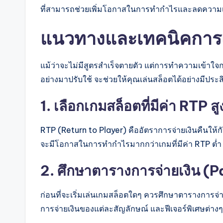
ที่สามารถช่วยเพิ่มโอกาสในการทำกำไรและลดความเส
แนวทางและเทคนิคการเล่
แม้ว่าจะไม่มีสูตรสำเร็จตายตัว แต่การทำความเข้
อย่างมาปรับใช้ จะช่วยให้คุณเล่นสล็อตได้อย่างมีประสิ
1. เลือกเกมสล็อตที่มีค่า RTP สู
RTP (Return to Player) คืออัตราการจ่ายเงินคืนให้กับ
จะมีโอกาสในการทำกำไรมากกว่าเกมที่มีค่า RTP ต่ำ ม
2. ศึกษาตารางการจ่ายเงิน (
ก่อนที่จะเริ่มเล่นเกมสล็อตใดๆ ควรศึกษาตารางการจ่า
การจ่ายเงินของแต่ละสัญลักษณ์ และฟีเจอร์พิเศษต่างๆ 