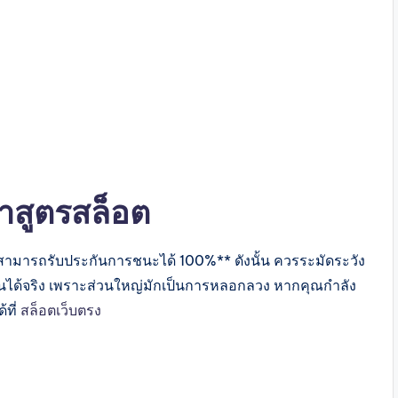
าสูตรสล็อต
ที่สามารถรับประกันการชนะได้ 100%** ดังนั้น ควรระมัดระวัง
เงินได้จริง เพราะส่วนใหญ่มักเป็นการหลอกลวง หากคุณกำลัง
้ที่
สล็อตเว็บตรง