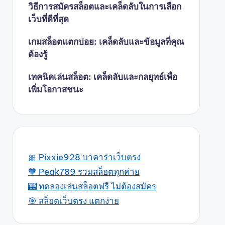
วิธีการสมัครสล็อตและเคล็ดลับในการเลือก
เว็บที่ดีที่สุด
เกมสล็อตแตกบ่อย: เคล็ดลับและข้อมูลที่คุณ
ต้องรู้
เทคนิคเล่นสล็อต: เคล็ดลับและกลยุทธ์เพื่อ
เพิ่มโอกาสชนะ
🎀 Pixxie928 บาคาร่าเว็บตรง
🧡 Peak789 รวมสล็อตทุกค่าย
🎰 ทดลองเล่นสล็อตฟรี ไม่ต้องสมัคร
🎯 สล็อตเว็บตรง แตกง่าย