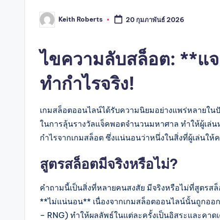
Keith Roberts
20 กุมภาพันธ์ 2026
Posted
by
ไขความลับสล็อต: **แจก
ทำกำไรจริง!
เกมสล็อตออนไลน์ได้รับความนิยมอย่างแพร่หลายในปัจ
ในการลุ้นรางวัลแจ็คพอตจำนวนมหาศาล ทำให้ผู้เล่น
กำไรจากเกมสล็อต ซึ่งแน่นอนว่าหนึ่งในสิ่งที่ผู้เล่นให
สูตรสล็อตมีจริงหรือไม่?
คำถามนี้เป็นสิ่งที่หลายคนสงสัย มีจริงหรือไม่ที่สู
**ไม่แน่นอน** เนื่องจากเกมสล็อตออนไลน์นั้นถูกอ
– RNG) ทำให้ผลลัพธ์ในแต่ละครั้งเป็นอิสระและคาดเ