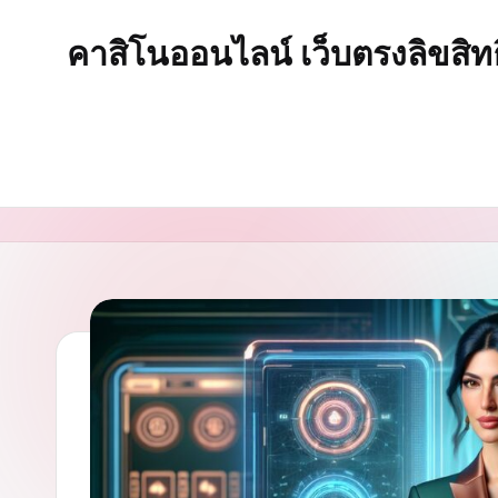
คาสิโนออนไลน์ เว็บตรงลิขสิทธิ
Skip
to
content