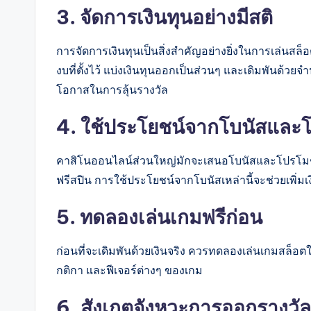
3. จัดการเงินทุนอย่างมีสติ
การจัดการเงินทุนเป็นสิ่งสำคัญอย่างยิ่งในการเล่นส
งบที่ตั้งไว้ แบ่งเงินทุนออกเป็นส่วนๆ และเดิมพันด้วย
โอกาสในการลุ้นรางวัล
4. ใช้ประโยชน์จากโบนัสและโ
คาสิโนออนไลน์ส่วนใหญ่มักจะเสนอโบนัสและโปรโมชั่นต่า
ฟรีสปิน การใช้ประโยชน์จากโบนัสเหล่านี้จะช่วยเพิ
5. ทดลองเล่นเกมฟรีก่อน
ก่อนที่จะเดิมพันด้วยเงินจริง ควรทดลองเล่นเกมสล็อ
กติกา และฟีเจอร์ต่างๆ ของเกม
6. สังเกตจังหวะการออกรางวัล