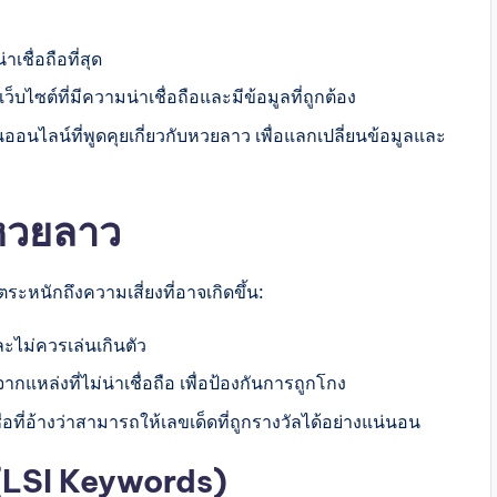
่าเชื่อถือที่สุด
กเว็บไซต์ที่มีความน่าเชื่อถือและมีข้อมูลที่ถูกต้อง
นออนไลน์ที่พูดคุยเกี่ยวกับหวยลาว เพื่อแลกเปลี่ยนข้อมูลและ
หวยลาว
นักถึงความเสี่ยงที่อาจเกิดขึ้น:
ไม่ควรเล่นเกินตัว
จากแหล่งที่ไม่น่าเชื่อถือ เพื่อป้องกันการถูกโกง
อที่อ้างว่าสามารถให้เลขเด็ดที่ถูกรางวัลได้อย่างแน่นอน
ว (LSI Keywords)