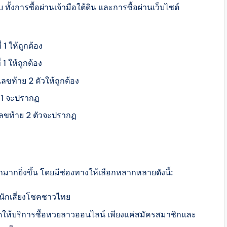
งการซื้อผ่านเจ้ามือใต้ดิน และการซื้อผ่านเว็บไซต์
 1 ให้ถูกต้อง
 1 ให้ถูกต้อง
ลขท้าย 2 ตัวให้ถูกต้อง
่ 1 จะปรากฏ
เลขท้าย 2 ตัวจะปรากฏ
กยิ่งขึ้น โดยมีช่องทางให้เลือกหลากหลายดังนี้:
รับนักเสี่ยงโชคชาวไทย
ปิดให้บริการซื้อหวยลาวออนไลน์ เพียงแค่สมัครสมาชิกและ