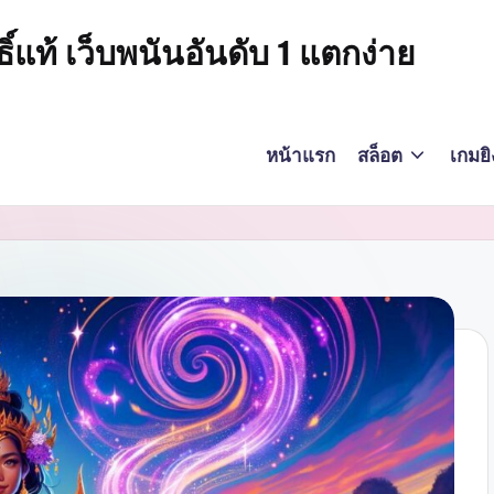
์แท้ เว็บพนันอันดับ 1 แตกง่าย
หน้าแรก
สล็อต
เกมย