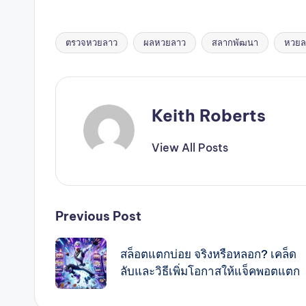
ตรวจหวยลาว
ผลหวยลาว
สลากพัฒนา
หวยล
Tags:
Keith Roberts
View All Posts
Post
Previous Post
navigation
สล็อตแตกบ่อย จริงหรือหลอก? เคล็ด
ลับและวิธีเพิ่มโอกาสให้แจ็คพอตแตก