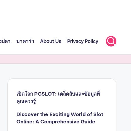
ิงปลา
บาคาร่า
About Us
Privacy Policy
เปิดโลก PGSLOT: เคล็ดลับและข้อมูลที่
คุณควรรู้
Discover the Exciting World of Slot
Online: A Comprehensive Guide