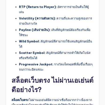
RTP (Return to Player):
อัตราการจ่ายเงินคืนให้ผู้
เล่น
Volatility (ความผันผวน):
ความถี่และความสูงของการ
จ่ายเงินรางวัล
Payline (เส้นจ่ายเงิน):
เส้นที่สัญลักษณ์ต้องเรียงกันเพื่อ
ให้ชนะ
Wild Symbol:
สัญลักษณ์ที่สามารถใช้แทนสัญลักษณ์อื่น
ได้
Scatter Symbol:
สัญลักษณ์ที่สามารถทำให้เกิดโบนัส
หรือฟรีสปินได้
Progressive Jackpot:
รางวัลแจ็คพอตที่เพิ่มขึ้นเรื่อยๆ
จนกว่าจะมีคนชนะ
สล็อตเว็บตรง ไม่ผ่านเอเย่นต์
ดีอย่างไร?
สล็อตเว็บตรง
ไม่ผ่านเอเย่นต์มีความน่าเชื่อถือมากกว่า เนื่องจาก