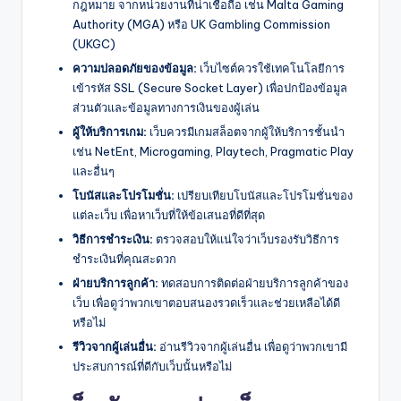
กฎหมาย จากหน่วยงานที่น่าเชื่อถือ เช่น Malta Gaming
Authority (MGA) หรือ UK Gambling Commission
(UKGC)
ความปลอดภัยของข้อมูล:
เว็บไซต์ควรใช้เทคโนโลยีการ
เข้ารหัส SSL (Secure Socket Layer) เพื่อปกป้องข้อมูล
ส่วนตัวและข้อมูลทางการเงินของผู้เล่น
ผู้ให้บริการเกม:
เว็บควรมีเกมสล็อตจากผู้ให้บริการชั้นนำ
เช่น NetEnt, Microgaming, Playtech, Pragmatic Play
และอื่นๆ
โบนัสและโปรโมชั่น:
เปรียบเทียบโบนัสและโปรโมชั่นของ
แต่ละเว็บ เพื่อหาเว็บที่ให้ข้อเสนอที่ดีที่สุด
วิธีการชำระเงิน:
ตรวจสอบให้แน่ใจว่าเว็บรองรับวิธีการ
ชำระเงินที่คุณสะดวก
ฝ่ายบริการลูกค้า:
ทดสอบการติดต่อฝ่ายบริการลูกค้าของ
เว็บ เพื่อดูว่าพวกเขาตอบสนองรวดเร็วและช่วยเหลือได้ดี
หรือไม่
รีวิวจากผู้เล่นอื่น:
อ่านรีวิวจากผู้เล่นอื่น เพื่อดูว่าพวกเขามี
ประสบการณ์ที่ดีกับเว็บนั้นหรือไม่