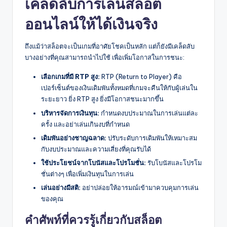
เคล็ดลับการเล่นสล็อต
ออนไลน์ให้ได้เงินจริง
ถึงแม้ว่าสล็อตจะเป็นเกมที่อาศัยโชคเป็นหลัก แต่ก็ยังมีเคล็ดลับ
บางอย่างที่คุณสามารถนำไปใช้ เพื่อเพิ่มโอกาสในการชนะ:
เลือกเกมที่มี RTP สูง:
RTP (Return to Player) คือ
เปอร์เซ็นต์ของเงินเดิมพันทั้งหมดที่เกมจะคืนให้กับผู้เล่นใน
ระยะยาว ยิ่ง RTP สูง ยิ่งมีโอกาสชนะมากขึ้น
บริหารจัดการเงินทุน:
กำหนดงบประมาณในการเล่นแต่ละ
ครั้ง และอย่าเล่นเกินงบที่กำหนด
เดิมพันอย่างชาญฉลาด:
ปรับระดับการเดิมพันให้เหมาะสม
กับงบประมาณและความเสี่ยงที่คุณรับได้
ใช้ประโยชน์จากโบนัสและโปรโมชั่น:
รับโบนัสและโปรโม
ชั่นต่างๆ เพื่อเพิ่มเงินทุนในการเล่น
เล่นอย่างมีสติ:
อย่าปล่อยให้อารมณ์เข้ามาควบคุมการเล่น
ของคุณ
คำศัพท์ที่ควรรู้เกี่ยวกับสล็อต